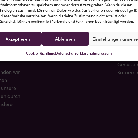
äteinformationen zu speichern und/oder darauf zuzugreifen. Wenn du diesen
ei Burger
Kontakt
Quicklink
hnologien zustimmst, können wir Daten wie das Surfverhalten oder eindeutige ID
Bäckerei Burger GmbH
Genussba
 dieser Website verarbeiten. Wenn du deine Zustimmung nicht erteilst oder
ückziehst, können bestimmte Merkmale und Funktionen beeinträchtigt werden.
tät,
Lorbeerweg 4
Einfach 
nheit und
63741 Aschaffenburg
Genussvie
Akzeptieren
Ablehnen
Einstellungen anseh
t,
Telefon:
06021/848 2521
Servicea
nschaft
info@baeckerei-burger.de
Standort
Cookie-Richtlinie
Datenschutzerklärung
Impressum
Blog
Genussa
inden wir
Karriere 
nen
 unsere
en durch
ondere