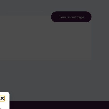
Karriere mit Biss
Genussanfrage
m