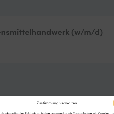
ger
Genussvielfalt
Serviceangebote
Standorte
Blog
ensmittelhandwerk (w/m/d)
Zustimmung verwalten
dir ein optimales Erlebnis zu bieten, verwenden wir Technologien wie Cookies, u