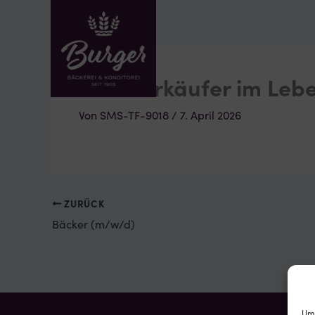
Zum
Inhalt
springen
Einfach Bur
Fachverkäufer im Leb
Von
SMS-TF-9018
/
7. April 2026
ZURÜCK
Bäcker (m/w/d)
Um 