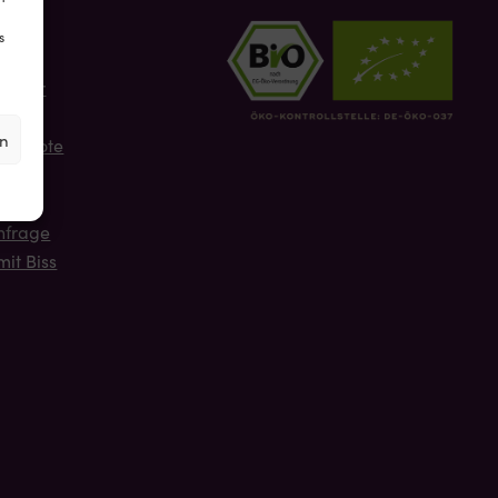
s
s
sis
Burger
lfalt
en
ngebote
e
nfrage
mit Biss