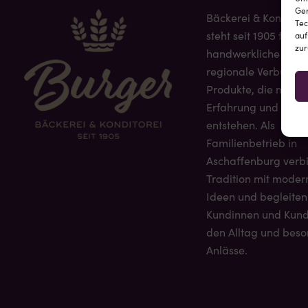
Ger
Bäckerei & Konditor
Tec
steht seit 1905 für
auf
zur
handwerkliche Quali
regionale Verbunde
Produkte, die mit Zei
Erfahrung und Leide
entstehen. Als
Familienbetrieb in
Aschaffenburg verb
Tradition mit moder
Ideen und begleiten
Kundinnen und Kund
den Alltag und bes
Anlässe.