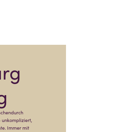
urg
g
schendurch
– unkompliziert,
te. Immer mit