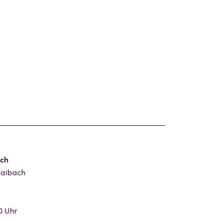
ach
 Haibach
0 Uhr