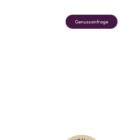
burg
Karriere mit Biss
Genussanfrage