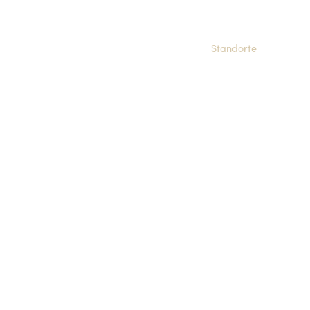
kerei und Konditorei Burger in Aschaffen
Filialen
ger
Genussvielfalt
Serviceangebote
Standorte
Blog